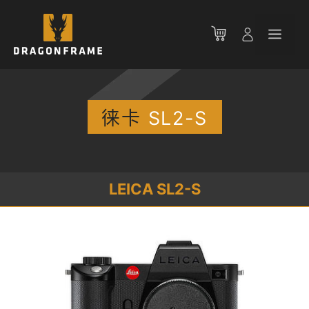
跳
至
菜
内
容
单
徕卡
SL2-S
LEICA SL2-S