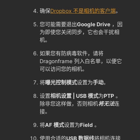
确保
Dropbox 不是相机的客户端
。
您可能需要退出
Google Drive
，因
为即使您关闭同步，它也会干扰相
机。
如果您有防病毒软件，请将
Dragonframe 列入白名单，以便它
可以访问您的相机。
将
曝光控制模式
设置为
手动
。
设置
相机设置 | USB 模式
为
PTP
。
除非您这样做，否则相机
将无法
连
接。
将
AF 模式
设置为
Field
。
使用合适的
USB 数据线
将相机连接