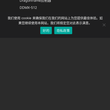
Dragonframe控制器
Spanish
DDMX-512
DMC-32
German
我们使用 cookie 来确保我们在我们的网站上为您提供最佳体验。如
EOS LV 校正帽
English
果您继续使用本网站，我们将假定您对此表示满意。
好的
隐私政策
Chinese
支持
支持中心
经常问的问题
视频教程
找到你的执照
相机支持
公司
关于我们