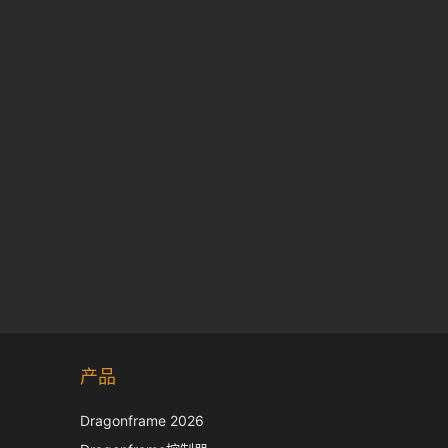
Korean
产品
Japanese
Italian
Dragonframe 2026
French