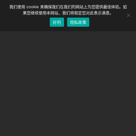
DMC-32
German
我们使用 cookie 来确保我们在我们的网站上为您提供最佳体验。如
EOS LV 校正帽
English
果您继续使用本网站，我们将假定您对此表示满意。
好的
隐私政策
Chinese
支持
支持中心
经常问的问题
视频教程
找到你的执照
相机支持
公司
关于我们
联系我们
条款和条件