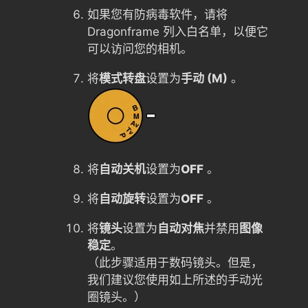
如果您有防病毒软件，请将
Dragonframe 列入白名单，以便它
可以访问您的相机。
将
模式转盘
设置为
手动 (M)
。
将
自动关机
设置为
OFF
。
将
自动旋转
设置为
OFF
。
将
镜头
设置为
自动对焦
并禁用
图像
稳定
。
（此步骤适用于数码镜头。但是，
我们建议您使用如上所述的手动光
圈镜头。）