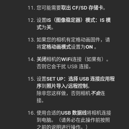
您可能需要
取出 CF/SD 存储卡
。
设置
IS（图像稳定器）模式：IS 模
式
为
关
。
如果您的相机有定格动画固件，请
将
定格动画模式
设置为
ON
。
关闭
相机的
WiFi
连接（如果有）。
否则它会干扰 USB 连接。
设置
SET UP：选择 USB 连接应用程
序
到
照片导入/远程控制
。
除非您这样做，否则相机
不会
连
接。
使用合适的
USB 数据线
将相机连接
到电脑。（请务必在此操作前按照
之前的说明进行操作。）