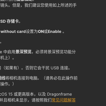
码镜头。但是，我们建议您使用如上所述的手
/SD 存储卡
。
 without card
设置为
ON
或
Enable
。
。
me 中启用
景深预览
，必须将景深预览功能分
相机上）。
接（如果有）。否则它会干扰 USB 连接。
据线
将相机连接到电脑。（请务必在此操作前
行操作。）
S 15 或更高版本，以及 Dragonframe
本，并且相机未显示，请按照我们
常见问题解答