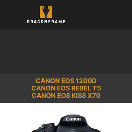
跳
至
内
容
CANON EOS 1200D
CANON EOS REBEL T5
CANON EOS KISS X70