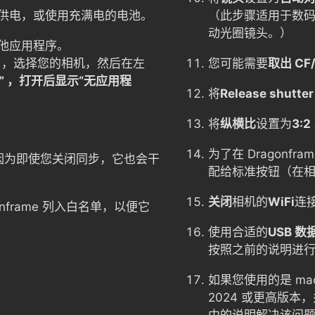
供电，或使用充满电的电池。
（此步骤适用于数
动光圈镜头。）
他应用程序。
，选择您的相机，然后在左
您可能需要
取出 CF
” ，打开后显示“无应用程
将
Release shutter
将
纵横比
设置为
3:2
。
为了在 Dragonfra
因为即使您关闭同步，它也会干
配给标准按钮（在
关闭
相机的
WiFi
连
nframe 列入白名单，以便它
使用合适的
USB 数
按照之前的说明进
如果您使用的是 macO
2024 或更高版