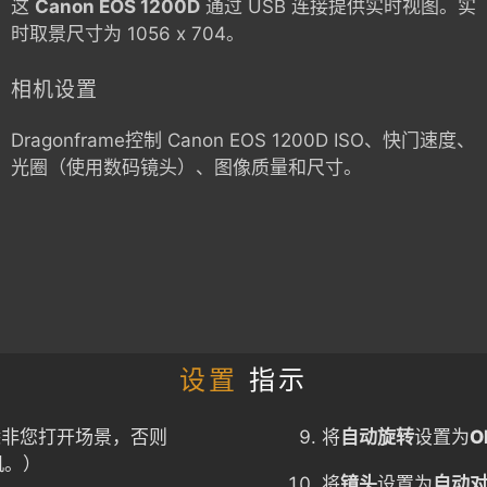
这
Canon EOS 1200D
通过 USB 连接提供实时视图。实
时取景尺寸为 1056 x 704。
相机设置
Dragonframe控制
Canon EOS 1200D
ISO、快门速度、
光圈（使用数码镜头）、图像质量和尺寸。
设置
指示
除非您打开场景，否则
将
自动旋转
设置为
O
机。）
将
镜头
设置为
自动