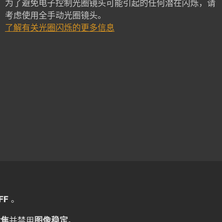
为了避免电子控制光圈镜头可能引起的任何潜在闪烁，请
考虑使用全手动光圈镜头。
了解有关光圈闪烁的更多信息
FF
。
对焦
并禁用
图像稳定
。