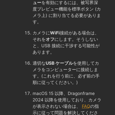
ュー
を有効にするには、被写界深
度プレビュー機能を標準ボタン (カ
メラ上) に割り当てる必要がありま
す。
カメラに
WiFi
接続がある場合は、
それを
オフ
にします。そうしない
と、USB 接続に干渉する可能性が
あります。
適切な
USB ケーブル
を使用してカ
メラをコンピューターに接続しま
す。(これを行う前に、必ず前の手
順に従ってください。)
macOS 15 以降、Dragonframe
2024 以降を使用しており、カメラ
が表示されない場合は、
FAQ
の指
示に従って問題を解決してくださ