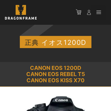
コ
ン
メ
テ
ン
ニ
ツ
へ
ス
正典
イオス1200D
ュ
キ
ッ
ー
プ
CANON EOS 1200D
CANON EOS REBEL T5
CANON EOS KISS X70