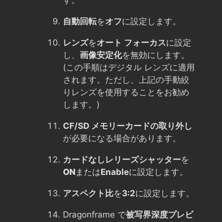
自動回転
を
オフ
に設定します。
レンズ
を
オート フォーカス
に設定
し、
画像安定化
を無効にします。
(この手順はデジタル レンズに適用
されます。ただし、上記の手動絞
りレンズを使用することをお勧め
します。)
CF/SD メモリーカードの取り外し
が必要になる場合があります。
カードなしレリーズシャッター
を
ON
または
Enable
に設定します。
アスペクト比
を
3:2
に設定します。
Dragonframe で
被写界深度プレビ