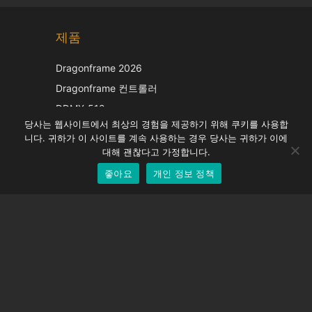
Chinese
제품
Japanese
Italian
Dragonframe 2026
French
Dragonframe 컨트롤러
Spanish
DDMX-512
당사는 웹사이트에서 최상의 경험을 제공하기 위해 쿠키를 사용합
DMC-32
German
니다. 귀하가 이 사이트를 계속 사용하는 경우 당사는 귀하가 이에
EOS LV 보정 캡
English
대해 괜찮다고 가정합니다.
좋아요
개인 정보 정책
Korean
지원하다
지원 센터
자주 묻는 질문
비디오 자습서
라이선스 찾기
카메라 지원