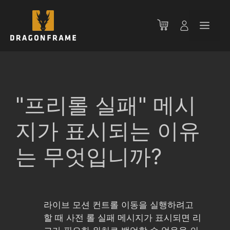
컨
텐
메
츠
로
뉴
건
너
뛰
기
"프리롤 실패" 메시
지가 표시되는 이유
는 무엇입니까?
라이브 모션 컨트롤 이동을 실행하려고
할 때 사전 롤 실패 메시지가 표시되면 리