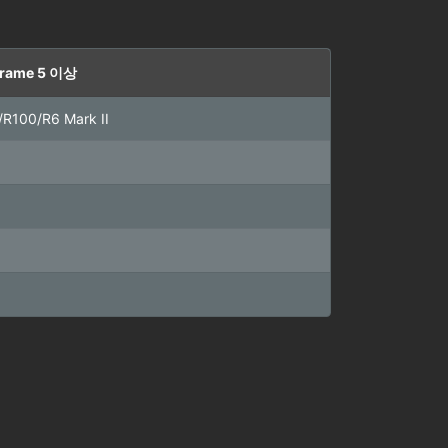
frame 5 이상
/R100/R6 Mark II