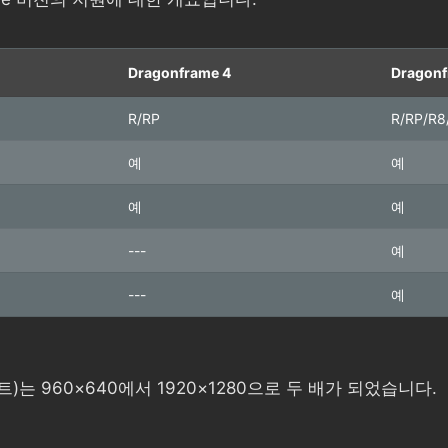
Dragonframe 4
Dragon
R/RP
R/RP/R8
예
예
예
예
---
예
---
예
는 960×640에서 1920×1280으로 두 배가 되었습니다.