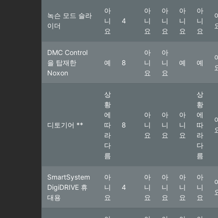
아
아
아
아
아
녹슨 모드 슬라
니
4
니
니
니
니
이더
요
요
요
요
요
DMC Control
아
아
을 탑재한
예
8
니
니
예
예
Noxon
요
요
상
상
황
황
에
아
아
아
에
디토기어 **
따
8
니
니
니
따
라
요
요
요
라
다
다
름
름
SmartSystem
아
아
아
아
아
DigiDRIVE 휴
니
4
니
니
니
니
대용
요
요
요
요
요