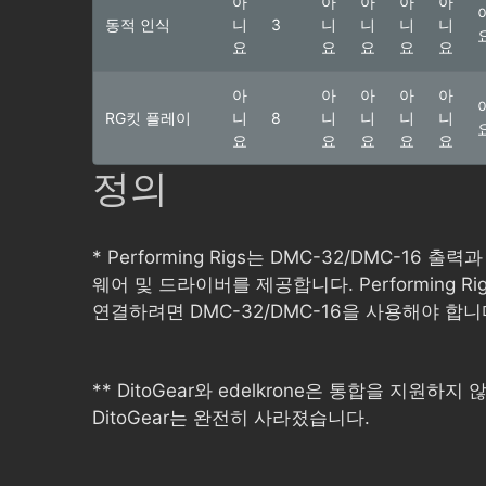
아
아
아
아
아
동적 인식
니
3
니
니
니
니
요
요
요
요
요
아
아
아
아
아
RG킷 플레이
니
8
니
니
니
니
요
요
요
요
요
정의
* Performing Rigs는 DMC-32/DMC-16 
웨어 및 드라이버를 제공합니다. Performing R
연결하려면 DMC-32/DMC-16을 사용해야 합니
** DitoGear와 edelkrone은 통합을 지원하지
DitoGear는 완전히 사라졌습니다.