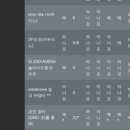
아
아
dmc-lite (아두
예
8
니
니
예
예
이노)
요
요
아
아
아
아
DF모코(아두이
니
4/8
니
니
니
예
노)
요
요
요
요
SLIDEKAMERA
아
아
아
아
슬라이드링크
예
4
니
니
니
니
프로
요
요
요
요
아
아
아
아
아
edelkrone 링
니
4
니
니
니
니
크 어댑터 **
요
요
요
요
요
공연 장비
아
아
예
예
예
(DMC-32를 통
32*
니
니
*
*
*
해)
요
요