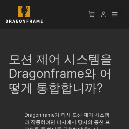
컨
텐
메
츠
로
뉴
건
너
뛰
기
모션 제어 시스템을
Dragonframe와 어
떻게 통합합니까?
Dragonframe가 타사 모션 제어 시스템
과 작동하려면 타사에서 당사의 통신 프