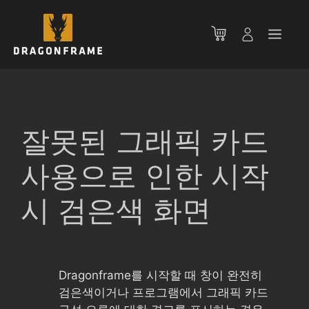
컨
텐
메
츠
로
뉴
건
너
뛰
기
잘못된 그래픽 카드
사용으로 인한 시작
시 검은색 화면
Dragonframe를 시작할 때 창이 완전히
검은색이거나 프로그램에서 그래픽 카드