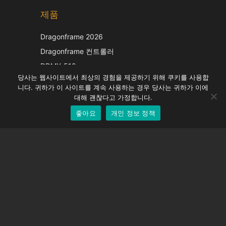
제품
Japanese
Italian
Dragonframe 2026
French
Dragonframe 컨트롤러
Spanish
DDMX-512
당사는 웹사이트에서 최상의 경험을 제공하기 위해 쿠키를 사용합
DMC-32
German
니다. 귀하가 이 사이트를 계속 사용하는 경우 당사는 귀하가 이에
EOS LV 보정 캡
English
대해 괜찮다고 가정합니다.
좋아요
개인 정보 정책
Korean
지원하다
지원 센터
자주 묻는 질문
비디오 자습서
라이선스 찾기
카메라 지원