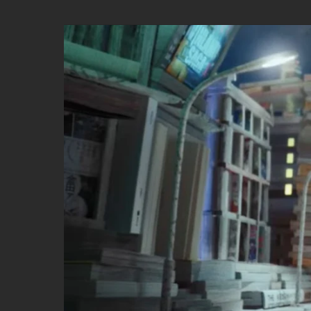
DETLEV
by
FERDINAND
EHRHARDT