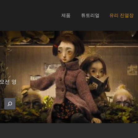
제품
튜토리얼
유리 진열장
 모션 영