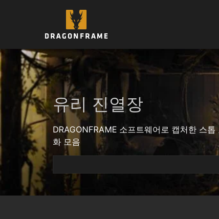
컨
텐
츠
로
건
너
뛰
기
유리 진열장
DRAGONFRAME 소프트웨어로 캡처한 스톱
화 모음
검
색