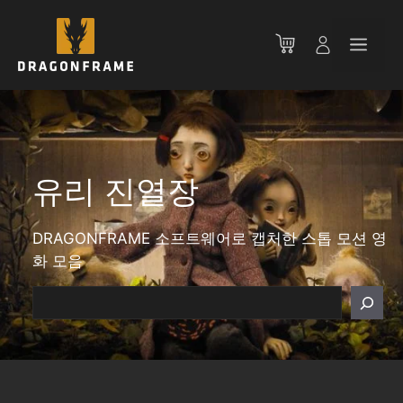
컨
텐
메
츠
로
뉴
건
너
뛰
기
유리 진열장
DRAGONFRAME 소프트웨어로 캡처한 스톱 모션 영
화 모음
찾
다