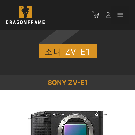
컨
텐
메
츠
로
뉴
건
너
뛰
소니
ZV-E1
기
SONY ZV-E1