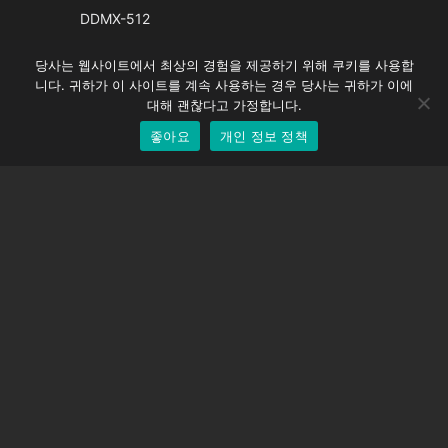
French
DDMX-512
Spanish
DMC-32
당사는 웹사이트에서 최상의 경험을 제공하기 위해 쿠키를 사용합
German
EOS LV 보정 캡
니다. 귀하가 이 사이트를 계속 사용하는 경우 당사는 귀하가 이에
English
대해 괜찮다고 가정합니다.
좋아요
개인 정보 정책
Korean
지원하다
지원 센터
자주 묻는 질문
비디오 자습서
라이선스 찾기
카메라 지원
회사
회사 소개
문의하기