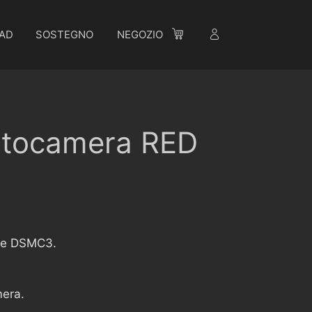
AD
SOSTEGNO
NEGOZIO
fotocamera RED
2 e DSMC3.
mera.