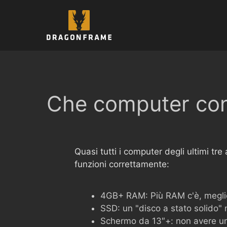
Vai
al
contenuto
Che computer cons
Quasi tutti i computer degli ultimi t
funzioni correttamente:
4GB+ RAM: Più RAM c'è, megli
SSD: un "disco a stato solido" 
Schermo da 13″+: non avere un