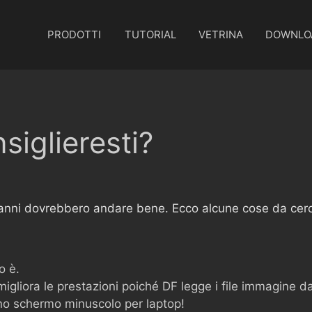
PRODOTTI
TUTORIAL
VETRINA
DOWNLO
iglieresti?
re anni dovrebbero andare bene. Ecco alcune cose da cer
o è.
migliora le prestazioni poiché DF legge i file immagine d
o schermo minuscolo per laptop!