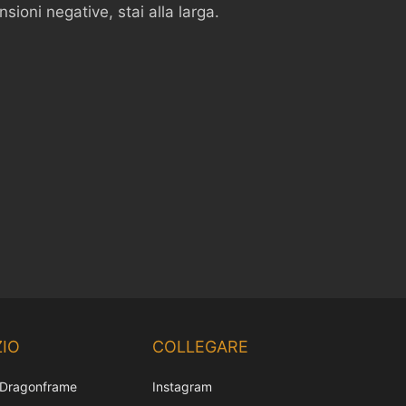
ioni negative, stai alla larga.
Chinese
Korean
IO
COLLEGARE
Japanese
 Dragonframe
Instagram
French