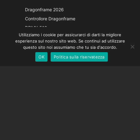
Japanese
Dragonframe 2026
French
Controllore Dragonframe
Spanish
DDMX-512
Utilizziamo i cookie per assicurarci di darti la migliore
DMC-32
German
esperienza sul nostro sito web. Se continui ad utilizzare
Cappuccio di correzione EOS LV
English
questo sito noi assumiamo che tu sia d'accordo.
OK
Politica sulla riservatezza
Italian
SOSTEGNO
Centro di supporto
Domande frequenti
Tutorial video
Trova la tua licenza
Supporto fotocamera
AZIENDA