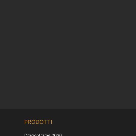
Chinese
PRODOTTI
Korean
Japanese
Dragonframe 2026