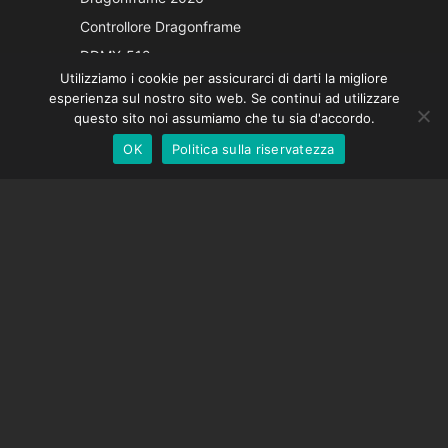
French
Controllore Dragonframe
Spanish
DDMX-512
Utilizziamo i cookie per assicurarci di darti la migliore
DMC-32
German
esperienza sul nostro sito web. Se continui ad utilizzare
Cappuccio di correzione EOS LV
English
questo sito noi assumiamo che tu sia d'accordo.
OK
Politica sulla riservatezza
Italian
SOSTEGNO
Centro di supporto
Domande frequenti
Tutorial video
Trova la tua licenza
Supporto fotocamera
AZIENDA