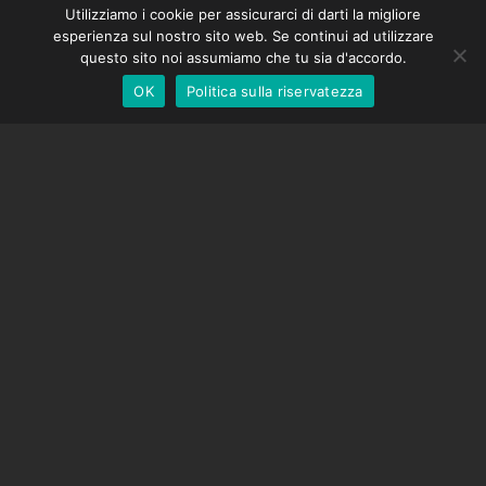
Utilizziamo i cookie per assicurarci di darti la migliore
DMC-32
German
esperienza sul nostro sito web. Se continui ad utilizzare
Cappuccio di correzione EOS LV
English
questo sito noi assumiamo che tu sia d'accordo.
OK
Politica sulla riservatezza
Italian
SOSTEGNO
Centro di supporto
Domande frequenti
Tutorial video
Trova la tua licenza
Supporto fotocamera
AZIENDA
Chi siamo
Contattaci
Termini e Condizioni