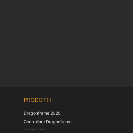
Chinese
PRODOTTI
Korean
Japanese
Dragonframe 2026
French
Controllore Dragonframe
Spanish
DDMX-512