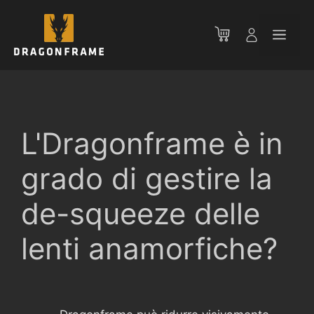
Vai
al
Men
contenuto
L'Dragonframe è in
grado di gestire la
de-squeeze delle
lenti anamorfiche?