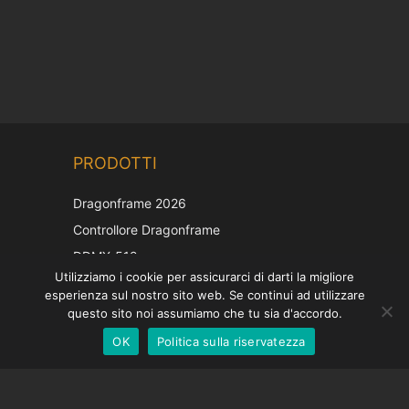
Chinese
PRODOTTI
Korean
Japanese
Dragonframe 2026
French
Controllore Dragonframe
Spanish
DDMX-512
Utilizziamo i cookie per assicurarci di darti la migliore
DMC-32
German
esperienza sul nostro sito web. Se continui ad utilizzare
Cappuccio di correzione EOS LV
English
questo sito noi assumiamo che tu sia d'accordo.
OK
Politica sulla riservatezza
Italian
SOSTEGNO