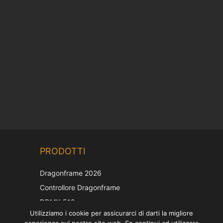
Chinese
PRODOTTI
Korean
Japanese
Dragonframe 2026
French
Controllore Dragonframe
Spanish
DDMX-512
Utilizziamo i cookie per assicurarci di darti la migliore
DMC-32
German