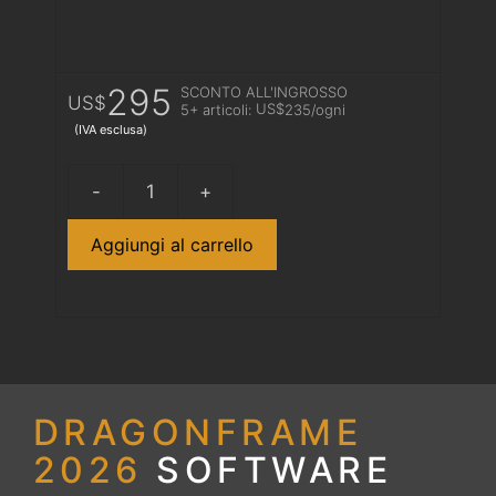
295
SCONTO ALL'INGROSSO
US$
US$
5+ articoli:
235
/ogni
(IVA esclusa)
Dragonframe
2026
Aggiungi al carrello
Download
quantità
DRAGONFRAME
2026
SOFTWARE