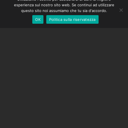
DMC-32
German
esperienza sul nostro sito web. Se continui ad utilizzare
Cappuccio di correzione EOS LV
English
questo sito noi assumiamo che tu sia d'accordo.
OK
Politica sulla riservatezza
Italian
SOSTEGNO
Centro di supporto
Domande frequenti
Tutorial video
Trova la tua licenza
Supporto fotocamera
AZIENDA
Chi siamo
Contattaci
Termini e Condizioni