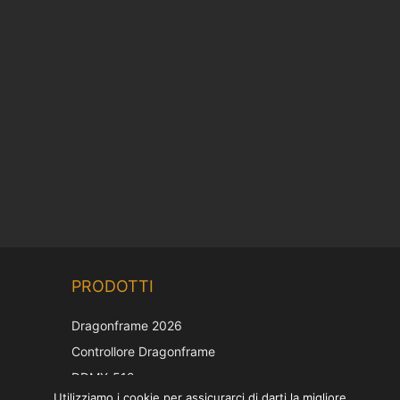
Chinese
PRODOTTI
Korean
Japanese
Dragonframe 2026
French
Controllore Dragonframe
Spanish
DDMX-512
Utilizziamo i cookie per assicurarci di darti la migliore