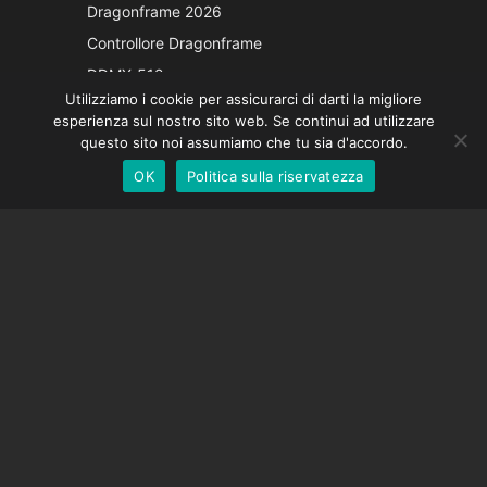
Dragonframe 2026
French
Controllore Dragonframe
Spanish
DDMX-512
Utilizziamo i cookie per assicurarci di darti la migliore
DMC-32
German
esperienza sul nostro sito web. Se continui ad utilizzare
Cappuccio di correzione EOS LV
English
questo sito noi assumiamo che tu sia d'accordo.
OK
Politica sulla riservatezza
Italian
SOSTEGNO
Centro di supporto
Domande frequenti
Tutorial video
Trova la tua licenza
Supporto fotocamera
AZIENDA