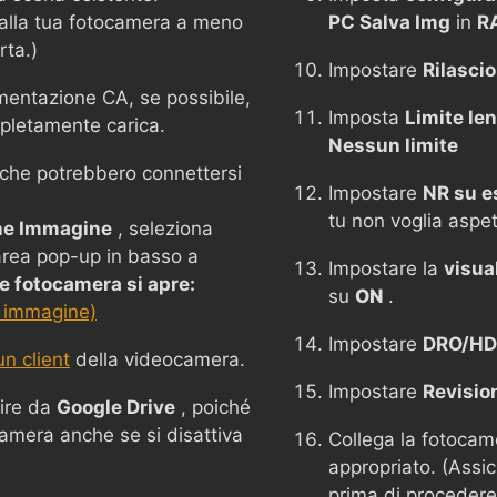
 alla tua fotocamera a meno
PC Salva Img
in
R
rta.)
Impostare
Rilasci
mentazione CA, se possibile,
Imposta
Limite le
mpletamente carica.
Nessun limite
i che potrebbero connettersi
Impostare
NR su e
tu non voglia aspe
ne Immagine
, seleziona
'area pop-up in basso a
Impostare la
visua
 fotocamera si apre:
su
ON
.
 immagine)
Impostare
DRO/HD
n client
della videocamera.
Impostare
Revisio
ire da
Google Drive
, poiché
camera anche se si disattiva
Collega la fotoca
appropriato. (Assic
prima di procedere