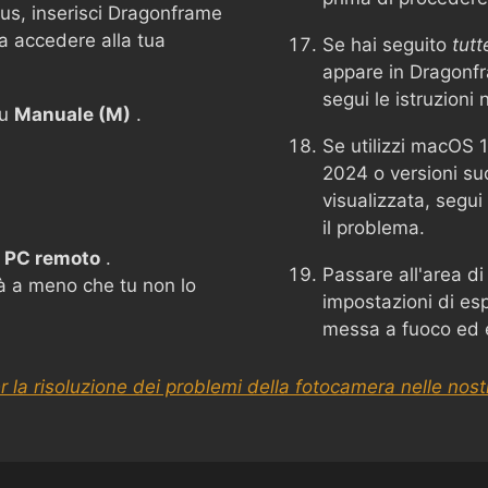
rus, inserisci Dragonframe
a accedere alla tua
Se hai seguito
tutt
appare in Dragonf
segui le istruzioni 
su
Manuale (M)
.
Se utilizzi macOS 
2024 o versioni su
visualizzata, segui 
il problema.
u
PC remoto
.
Passare all'area di
 a meno che tu non lo
impostazioni di esp
messa a fuoco ed e
r la risoluzione dei problemi della fotocamera nelle nos