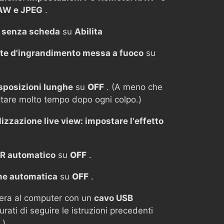
AW e JPEG
.
o senza scheda
su
Abilita
nte d'ingrandimento messa a fuoco
su
sposizioni lunghe
su
OFF
. (A meno che
ttare molto tempo dopo ogni colpo.)
lizzazione live view: impostare l'effetto
R automatico
su
OFF
.
ne automatica
su
OFF
.
mera al computer con un
cavo USB
urati di seguire le istruzioni precedenti
.)