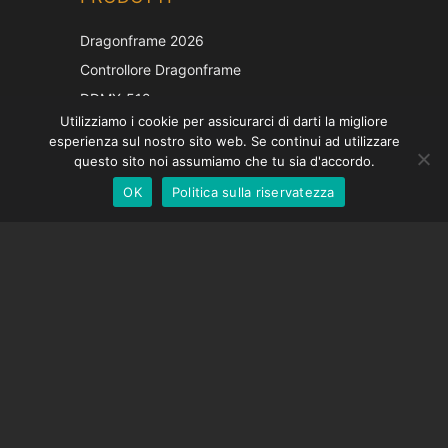
Japanese
Dragonframe 2026
French
Controllore Dragonframe
Spanish
DDMX-512
Utilizziamo i cookie per assicurarci di darti la migliore
DMC-32
German
esperienza sul nostro sito web. Se continui ad utilizzare
Cappuccio di correzione EOS LV
English
questo sito noi assumiamo che tu sia d'accordo.
OK
Politica sulla riservatezza
Italian
SOSTEGNO
Centro di supporto
Domande frequenti
Tutorial video
Trova la tua licenza
Supporto fotocamera