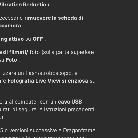
Vibration Reduction
.
ecessario
rimuovere la scheda di
tocamera
.
ing attivo
su
OFF
.
 di filmati/
foto (sulla parte superiore
 su
Foto
.
lizzare un flash/stroboscopio, è
are
Fotografia Live View silenziosa
su
mera al computer con un
cavo USB
urati di seguire le istruzioni precedenti
.)
15 o versioni successive e Dragonframe