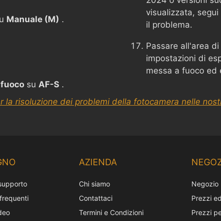
2024 o versioni su
visualizzata, segui 
su
Manuale (M)
.
il problema.
Passare all'area di
impostazioni di esp
messa a fuoco ed e
 fuoco
su
AF-S
.
r la risoluzione dei problemi della fotocamera nelle nos
GNO
AZIENDA
NEGOZ
 supporto
Chi siamo
Negozio
requenti
Contattaci
Prezzi ed
ideo
Termini e Condizioni
Prezzi pe