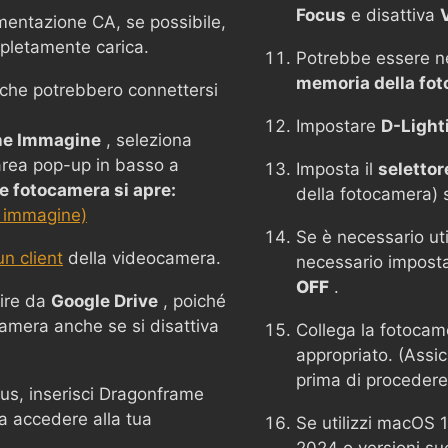
Focus
e disattiva
mentazione CA, se possibile,
mpletamente carica.
Potrebbe essere n
memoria della fo
i che potrebbero connettersi
Impostare
D-Light
ne Immagine
, seleziona
'area pop-up in basso a
Imposta il
selettore
 fotocamera si apre:
della fotocamera)
 immagine)
Se è necessario uti
n client
della videocamera.
necessario impost
OFF
.
ire da
Google Drive
, poiché
camera anche se si disattiva
Collega la fotoca
appropriato. (Assic
prima di procedere
rus, inserisci Dragonframe
a accedere alla tua
Se utilizzi macOS 