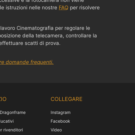
ccessive e la fotocamera non viene
le istruzioni nelle nostre
FAQ
per risolvere
 lavoro Cinematografia per regolare le
osizione della telecamera, controllare la
ffettuare scatti di prova.
tre domande frequenti.
Chinese
Korean
IO
COLLEGARE
Japanese
 Dragonframe
Instagram
French
ucativi
Facebook
Spanish
r rivenditori
Video