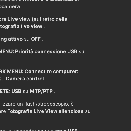
tocamera
.
ore Live view (sul retro della
tografia live view
.
ing attivo
su
OFF
.
ENU: Priorità connessione USB
su
K MENU: Connect to computer:
su
Camera control
.
ETE: USB
su
MTP/PTP
.
lizzare un flash/stroboscopio, è
are
Fotografia Live View silenziosa
su