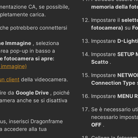
mentazione CA, se possibile,
memoria della fo
mpletamente carica.
Impostare il
selett
i che potrebbero connettersi
fotocamera)
su
Fo
Impostare
D-Light
ne Immagine
, seleziona
'area pop-up in basso a
Impostare
SETUP M
 fotocamera si apre:
Scatto
.
 immagine)
Impostare
NETWOR
n client
della videocamera.
Connection Type
ire da
Google Drive
, poiché
Impostare
MENU R
camera anche se si disattiva
Se è necessario uti
necessario impost
rus, inserisci Dragonframe
OFF
.
a accedere alla tua