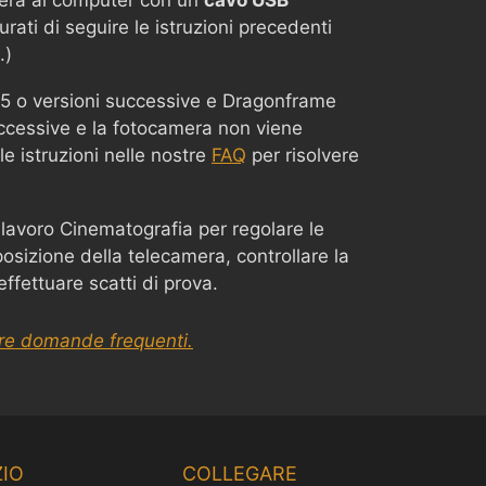
mera al computer con un
cavo USB
urati di seguire le istruzioni precedenti
.)
15 o versioni successive e Dragonframe
ccessive e la fotocamera non viene
le istruzioni nelle nostre
FAQ
per risolvere
 lavoro Cinematografia per regolare le
osizione della telecamera, controllare la
ffettuare scatti di prova.
tre domande frequenti.
Chinese
Korean
IO
COLLEGARE