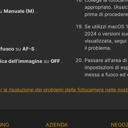
Collega la fotoca
appropriato. (Assic
su
Manuale (M)
.
prima di procedere
Se utilizzi macOS 
2024 o versioni su
visualizzata, segui 
il problema.
 fuoco
su
AF-S
.
Passare all'area di
ica dell'immagine
su
OFF
.
impostazioni di esp
messa a fuoco ed e
r la risoluzione dei problemi della fotocamera nelle nos
GNO
AZIENDA
NEGOZ