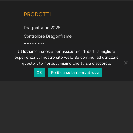
Chinese
PRODOTTI
Korean
Japanese
Dragonframe 2026
French
Controllore Dragonframe
Spanish
DDMX-512
Utilizziamo i cookie per assicurarci di darti la migliore
DMC-32
German
esperienza sul nostro sito web. Se continui ad utilizzare
Cappuccio di correzione EOS LV
English
questo sito noi assumiamo che tu sia d'accordo.
OK
Politica sulla riservatezza
Italian
SOSTEGNO
Centro di supporto
Domande frequenti
Tutorial video
Trova la tua licenza
Supporto fotocamera