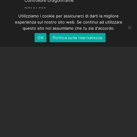
Controllore Dragonframe
Spanish
DDMX-512
Utilizziamo i cookie per assicurarci di darti la migliore
DMC-32
German
esperienza sul nostro sito web. Se continui ad utilizzare
Cappuccio di correzione EOS LV
English
questo sito noi assumiamo che tu sia d'accordo.
OK
Politica sulla riservatezza
Italian
SOSTEGNO
Centro di supporto
Domande frequenti
Tutorial video
Trova la tua licenza
Supporto fotocamera
AZIENDA
Chi siamo