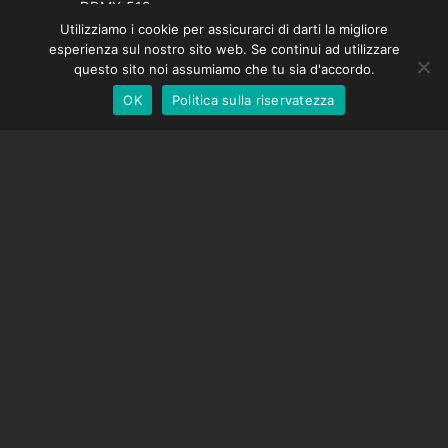
Spanish
DDMX-512
Utilizziamo i cookie per assicurarci di darti la migliore
DMC-32
German
esperienza sul nostro sito web. Se continui ad utilizzare
Cappuccio di correzione EOS LV
English
questo sito noi assumiamo che tu sia d'accordo.
OK
Politica sulla riservatezza
Italian
SOSTEGNO
Centro di supporto
Domande frequenti
Tutorial video
Trova la tua licenza
Supporto fotocamera
AZIENDA
Chi siamo
Contattaci