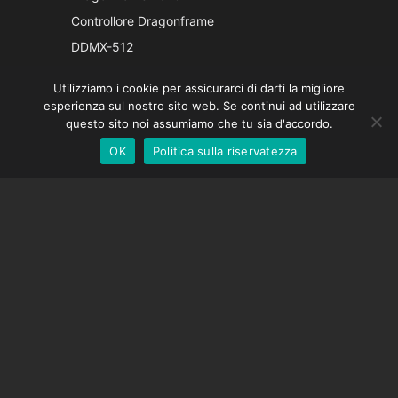
Japanese
Controllore Dragonframe
French
DDMX-512
Spanish
DMC-32
Utilizziamo i cookie per assicurarci di darti la migliore
German
Cappuccio di correzione EOS LV
esperienza sul nostro sito web. Se continui ad utilizzare
English
questo sito noi assumiamo che tu sia d'accordo.
OK
Politica sulla riservatezza
Italian
SOSTEGNO
Centro di supporto
Domande frequenti
Tutorial video
Trova la tua licenza
Supporto fotocamera
AZIENDA
Chi siamo