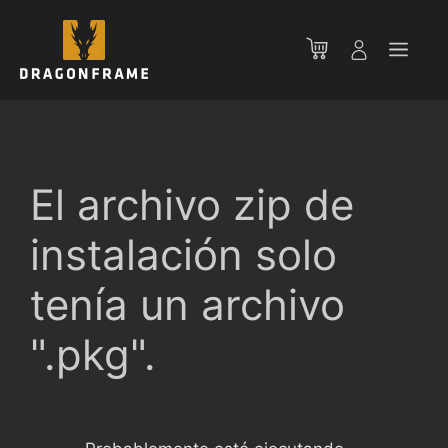
Saltar
al
Men
contenido
El archivo zip de
instalación solo
tenía un archivo
".pkg".