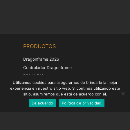
Chinese
PRODUCTOS
Korean
Japanese
Dragonframe 2026
Italian
Controlador Dragonframe
French
DDMX-512
Utilizamos cookies para asegurarnos de brindarle la mejor
DMC-32
German
experiencia en nuestro sitio web. Si continúa utilizando este
Tapa de corrección EOS LV
English
sitio, asumiremos que está de acuerdo con él.
De acuerdo
Política de privacidad
Spanish
SOPORTE
Centro de Apoyo