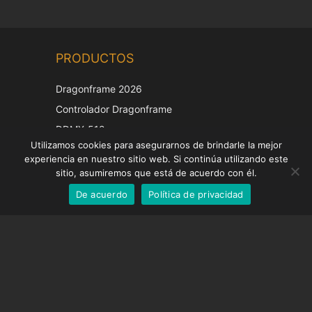
Chinese
PRODUCTOS
Korean
Japanese
Dragonframe 2026
Italian
Controlador Dragonframe
French
DDMX-512
Utilizamos cookies para asegurarnos de brindarle la mejor
DMC-32
German
experiencia en nuestro sitio web. Si continúa utilizando este
Tapa de corrección EOS LV
English
sitio, asumiremos que está de acuerdo con él.
De acuerdo
Política de privacidad
Spanish
SOPORTE
Centro de Apoyo
Preguntas frecuentes
Tutoriales en vídeo
Encuentre su licencia