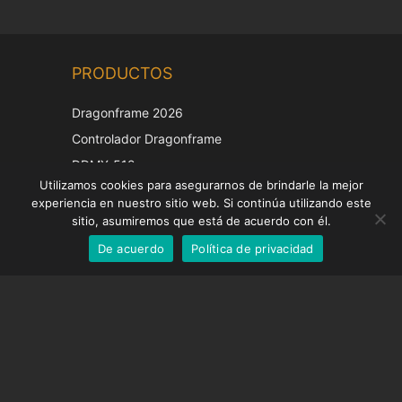
Chinese
PRODUCTOS
Korean
Japanese
Dragonframe 2026
Italian
Controlador Dragonframe
French
DDMX-512
Utilizamos cookies para asegurarnos de brindarle la mejor
DMC-32
German
experiencia en nuestro sitio web. Si continúa utilizando este
Tapa de corrección EOS LV
English
sitio, asumiremos que está de acuerdo con él.
De acuerdo
Política de privacidad
Spanish
SOPORTE
Centro de Apoyo
Preguntas frecuentes
Tutoriales en vídeo
Encuentre su licencia