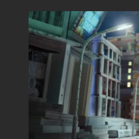
by
FERDINAND
EHRHARDT