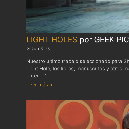
LIGHT HOLES
por
GEEK PI
2026-05-25
Nuestro último trabajo seleccionado para S
Light Hole, los libros, manuscritos y otro
entero"."
:
LIGHT
Leer más >
HOLES
by
GEEK
PICTURES