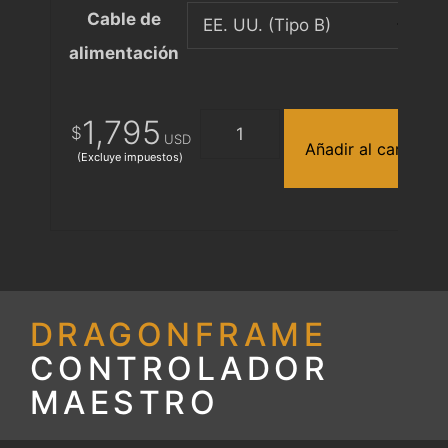
Cable de
alimentación
DMC-
1,795
$
USD
16
Añadir al carrito
(Excluye impuestos)
(Discontinued)
cantidad
DRAGONFRAME
CONTROLADOR
MAESTRO