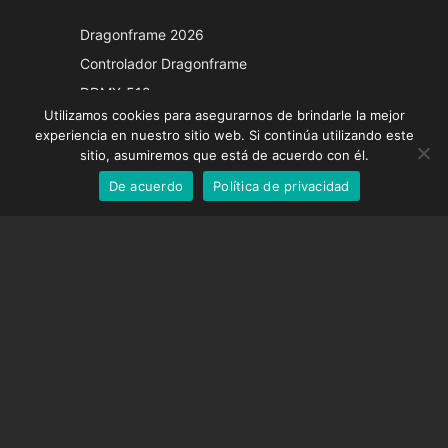
Japanese
Dragonframe 2026
Italian
Controlador Dragonframe
French
DDMX-512
Utilizamos cookies para asegurarnos de brindarle la mejor
DMC-32
German
experiencia en nuestro sitio web. Si continúa utilizando este
Tapa de corrección EOS LV
English
sitio, asumiremos que está de acuerdo con él.
De acuerdo
Política de privacidad
Spanish
SOPORTE
Centro de Apoyo
Preguntas frecuentes
Tutoriales en vídeo
Encuentre su licencia
Soporte de cámara
EMPRESA