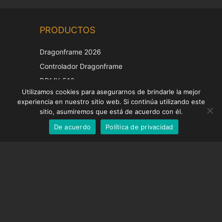
Chinese
PRODUCTOS
Korean
Japanese
Dragonframe 2026
Italian
Controlador Dragonframe
French
DDMX-512
Utilizamos cookies para asegurarnos de brindarle la mejor
DMC-32
German
experiencia en nuestro sitio web. Si continúa utilizando este
Tapa de corrección EOS LV
English
sitio, asumiremos que está de acuerdo con él.
De acuerdo
Política de privacidad
Spanish
SOPORTE
Centro de Apoyo
Preguntas frecuentes
Tutoriales en vídeo
Encuentre su licencia
Soporte de cámara