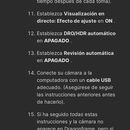
tiempo después de cada toma).
Establezca
Visualización en
directo: Efecto de ajuste
en
ON
.
Establezca
DRO/HDR automático
en
APAGADO
.
Establezca
Revisión automática
en
APAGADO
.
Conecte su cámara a la
computadora con un
cable USB
adecuado. (Asegúrese de seguir
las instrucciones anteriores antes
de hacerlo).
Si ha seguido
todas
estas
instrucciones y la cámara no
aparece en Dragonframe, pero sí