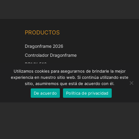
Chinese
PRODUCTOS
Korean
Japanese
Dragonframe 2026
Italian
Controlador Dragonframe
French
DDMX-512
Utilizamos cookies para asegurarnos de brindarle la mejor
DMC-32
German
experiencia en nuestro sitio web. Si continúa utilizando este
Tapa de corrección EOS LV
English
sitio, asumiremos que está de acuerdo con él.
De acuerdo
Política de privacidad
Spanish
SOPORTE
Centro de Apoyo
Preguntas frecuentes
Tutoriales en vídeo