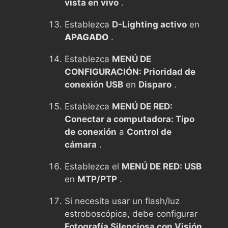
vista en vivo
.
Establezca
D-Lighting activo
en
APAGADO
.
Establezca
MENÚ DE
CONFIGURACIÓN: Prioridad de
conexión USB
en
Disparo
.
Establezca
MENÚ DE RED:
Conectar a computadora: Tipo
de conexión
a
Control de
cámara
.
Establezca el
MENÚ DE RED: USB
en
MTP/PTP
.
Si necesita usar un flash/luz
estroboscópica, debe configurar
Fotografía Silenciosa con Visión