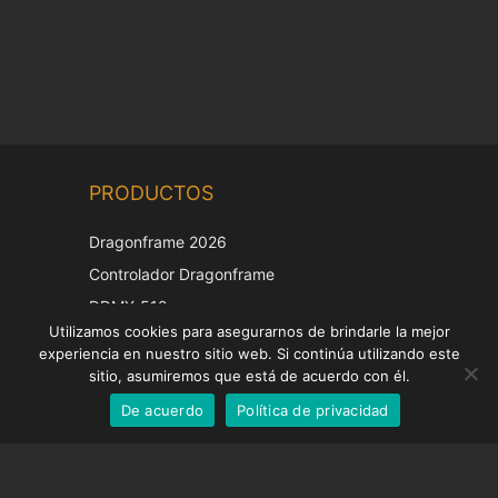
Chinese
PRODUCTOS
Korean
Japanese
Dragonframe 2026
Italian
Controlador Dragonframe
French
DDMX-512
Utilizamos cookies para asegurarnos de brindarle la mejor
DMC-32
German
experiencia en nuestro sitio web. Si continúa utilizando este
Tapa de corrección EOS LV
English
sitio, asumiremos que está de acuerdo con él.
De acuerdo
Política de privacidad
Spanish
SOPORTE
Centro de Apoyo