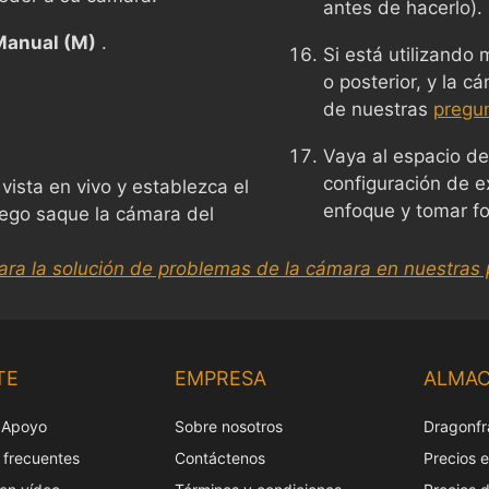
antes de hacerlo).
Manual (M)
.
Si está utilizando
o posterior, y la c
de nuestras
pregu
Vaya al espacio de
configuración de ex
ista en vivo y establezca el
enfoque y tomar fo
ego saque la cámara del
ara la solución de problemas de la cámara en nuestras 
TE
EMPRESA
ALMA
 Apoyo
Sobre nosotros
Dragonfr
 frecuentes
Contáctenos
Precios 