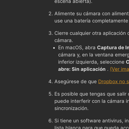
escena abierta).
Alimente su cámara con alimenta
use una batería completamente
Cierre cualquier otra aplicació
cámara.
En macOS, abra
Captura de 
cámara y, en la ventana emerg
inferior izquierda, seleccione
C
abre: Sin aplicación
.
(Ver im
Asegúrese de que
Dropbox no s
Es posible que tengas que salir
puede interferir con la cámara i
sincronización.
Si tiene un software antivirus, 
lista blanca para que pueda ac