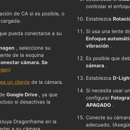
controlar el enfo
ción de CA si es posible, o
Establezca
Rotaci
 cargada.
Si usa una lente di
n que pueda conectarse a su
Enfoque automáti
vibración
.
Imagen
, seleccione su
ente de la esquina
Es posible que de
onectar cámara. Se
cámara
.
agen)
Establezca
D-Ligh
ea un cliente
de la cámara.
Si necesita usar u
 de
Google Drive
, ya que
configurar
Fotogra
ncluso si desactivas la
APAGADO
.
Conecte su cámara
incluya Dragonframe en la
adecuado. (Asegúre
ceder a su cámara.