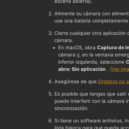
escena abierta).
Alimente su cámara con alimenta
use una batería completamente
Cierre cualquier otra aplicació
cámara.
En macOS, abra
Captura de 
cámara y, en la ventana emerg
inferior izquierda, seleccione
C
abre: Sin aplicación
.
(Ver im
Asegúrese de que
Dropbox no s
Es posible que tengas que salir
puede interferir con la cámara i
sincronización.
Si tiene un software antivirus, 
lista blanca para que pueda ac