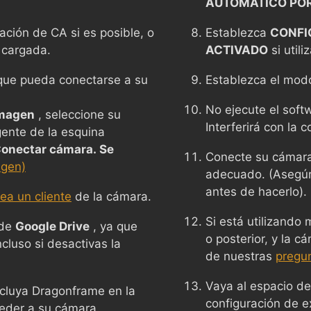
AUTOMÁTICO POR
ción de CA si es posible, o
Establezca
CONFI
 cargada.
ACTIVADO
si util
n que pueda conectarse a su
Establezca el mo
No ejecute el sof
Imagen
, seleccione su
Interferirá con la 
ente de la esquina
onectar cámara. Se
Conecte su cámara
agen)
adecuado. (Asegúre
antes de hacerlo).
ea un cliente
de la cámara.
Si está utilizando
 de
Google Drive
, ya que
o posterior, y la c
ncluso si desactivas la
de nuestras
pregu
Vaya al espacio de
incluya Dragonframe en la
configuración de ex
ceder a su cámara.