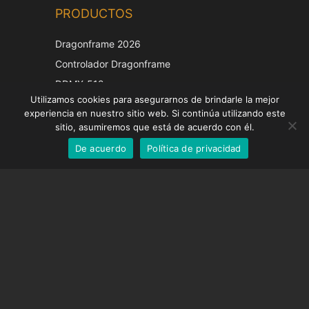
PRODUCTOS
Korean
Japanese
Dragonframe 2026
Italian
Controlador Dragonframe
French
DDMX-512
Utilizamos cookies para asegurarnos de brindarle la mejor
DMC-32
German
experiencia en nuestro sitio web. Si continúa utilizando este
Tapa de corrección EOS LV
English
sitio, asumiremos que está de acuerdo con él.
De acuerdo
Política de privacidad
Spanish
SOPORTE
Centro de Apoyo
Preguntas frecuentes
Tutoriales en vídeo
Encuentre su licencia
Soporte de cámara