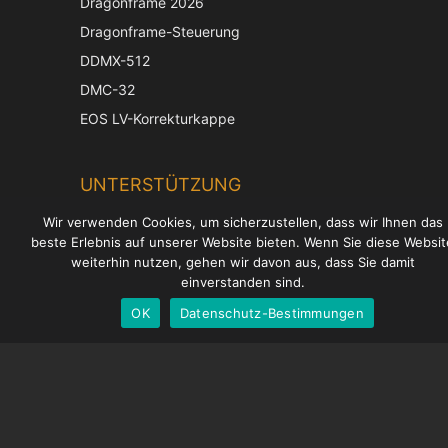
Dragonframe 2026
Dragonframe-Steuerung
DDMX-512
Chinese
DMC-32
Korean
EOS LV-Korrekturkappe
Japanese
UNTERSTÜTZUNG
Italian
French
Wir verwenden Cookies, um sicherzustellen, dass wir Ihnen das
Hilfecenter
beste Erlebnis auf unserer Website bieten. Wenn Sie diese Websit
Spanish
Häufig gestellte Fragen
weiterhin nutzen, gehen wir davon aus, dass Sie damit
English
einverstanden sind.
Videoanleitungen
OK
Datenschutz-Bestimmungen
German
Finden Sie Ihre Lizenz
Kamera-Unterstützung
UNTERNEHMEN