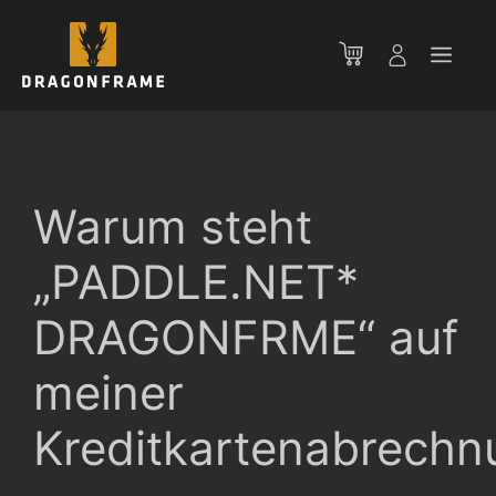
Zum
Inhalt
Men
springen
Warum steht
„PADDLE.NET*
DRAGONFRME“ auf
meiner
Kreditkartenabrechn