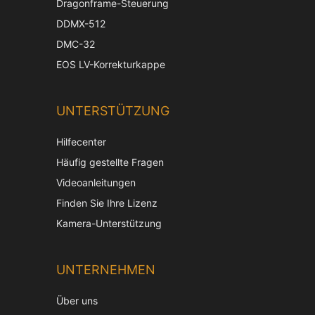
Dragonframe-Steuerung
DDMX-512
DMC-32
EOS LV-Korrekturkappe
UNTERSTÜTZUNG
Hilfecenter
Häufig gestellte Fragen
Videoanleitungen
Finden Sie Ihre Lizenz
Chin
Kamera-Unterstützung
Kore
Jap
UNTERNEHMEN
Itali
Über uns
Fren