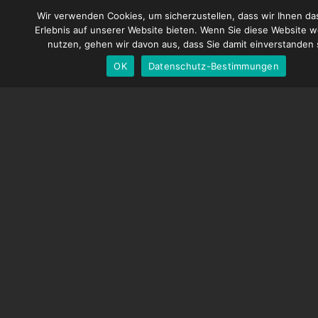
Kontaktiere uns
Wir verwenden Cookies, um sicherzustellen, dass wir Ihnen da
Span
Geschäftsbedingungen
Erlebnis auf unserer Website bieten. Wenn Sie diese Website w
Engl
nutzen, gehen wir davon aus, dass Sie damit einverstanden 
Datenschutz-Bestimmungen
OK
Datenschutz-Bestimmungen
Ger
Versandbedingungen
SPEICHERN
Dragonframe-Shop
Bildungspreise
Reseller-Preise
Anmeldung Registrieren
ANSCHLIESSEN
Instagram
Facebook