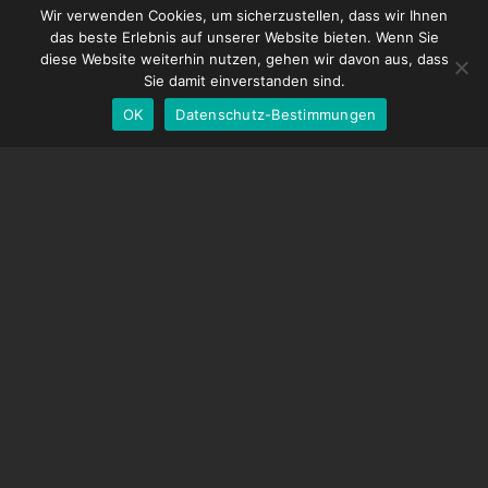
French
DDMX-512
Wir verwenden Cookies, um sicherzustellen, dass wir Ihnen
das beste Erlebnis auf unserer Website bieten. Wenn Sie
DMC-32
Spanish
diese Website weiterhin nutzen, gehen wir davon aus, dass
EOS LV-Korrekturkappe
English
Sie damit einverstanden sind.
OK
Datenschutz-Bestimmungen
German
UNTERSTÜTZUNG
Hilfecenter
Häufig gestellte Fragen
Videoanleitungen
Finden Sie Ihre Lizenz
Kamera-Unterstützung
UNTERNEHMEN
Über uns
Kontaktiere uns