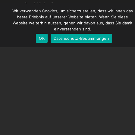
Geschäftsbedingungen
French
Wir verwenden Cookies, um sicherzustellen, dass wir Ihnen das
Datenschutz-Bestimmungen
beste Erlebnis auf unserer Website bieten. Wenn Sie diese
Spanish
Versandbedingungen
Website weiterhin nutzen, gehen wir davon aus, dass Sie damit
English
einverstanden sind.
OK
Datenschutz-Bestimmungen
German
SPEICHERN
Dragonframe-Shop
Bildungspreise
Reseller-Preise
Anmeldung Registrieren
ANSCHLIESSEN
Instagram
Facebook
Vimeo