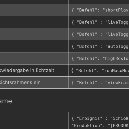
{ "Befehl": "shortPlay
{ "Befehl" : "liveTogg
{ "Befehl" : "liveTogg
{ "Befehl" : "autoTogg
{ "Befehl": "highResTo
wiedergabe in Echtzeit
{
"Befehl": "runMocoMo
sichtsrahmens ein
{ "Befehl" : "viewFram
rame
{ "Ereignis" : "Schieß
"Produktion": "[PRODUK