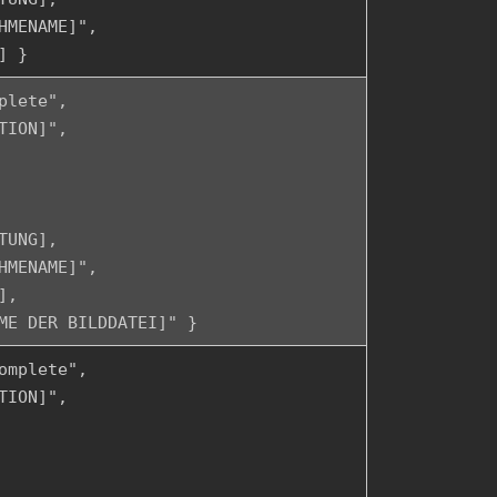
HMENAME]",
] }
plete",
TION]",
TUNG],
HMENAME]",
],
ME DER BILDDATEI]" }
omplete",
TION]",