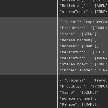
"Belichtung" : "[AUFNA
"stereoIndex" : [INDEX
{ "event": "captureCom
"Produktion": "[PRODUK
"Szene": "[SZENE]",
"nehmen nehmen]",
"Rahmen": [FRAME],
"Belichtung" : [BELICH
"Belichtung" : "[AUFNA
"stereoIndex" : [INDEX
"imageFileName" : "[NA
{ "Ereignis" : "frameC
"Produktion": "[PRODUK
"Szene": "[SZENE]",
"nehmen nehmen]",
"Rahmen": [FRAME],