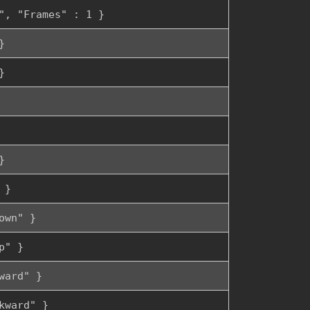
", "Frames" : 1 }
}
}
}
 }
own" }
p" }
ward" }
kward" }