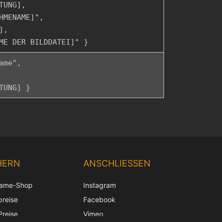
TUNG],
HMENAME]",
],
ME DER BILDDATEI]" }
ame",
TUNG] }
Chinese
Korean
HERN
ANSCHLIESSEN
Japanese
rame-Shop
Instagram
Italian
preise
Facebook
French
Preise
Vimeo