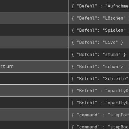
{ "Befehl" : "Aufnahme
{ "Befehl": "Löschen" 
{ "Befehl": "Spielen" 
{ "Befehl": "Live" }
{ "Befehl": "stumm" }
arz um
{ "Befehl": "schwarz" 
{ "Befehl": "Schleife"
{ "Befehl" : "opacityD
{ "Befehl" : "opacityU
{ "command" : "stepFor
{ "command" : "stepBac