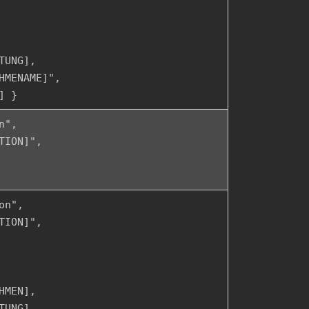
TUNG],
HMENAME]",
] }
n",
TION]",
on",
TION]",
HMEN],
TUNG],