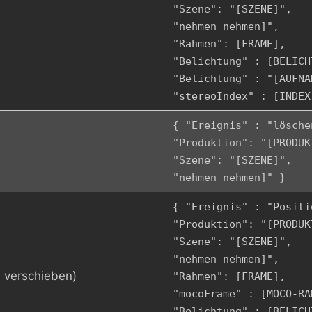
"Szene": "[SZENE]",
"nehmen nehmen]",
"Rahmen": [FRAME],
"Belichtung" : [BELICH
"Belichtung" : "[AUFNA
"stereoIndex" : [INDEX
{ "Ereignis" : "lösche
"Produktion": "[PRODUK
"Szene": "[SZENE]",
"nehmen nehmen]" }
{ "Ereignis" : "Positi
"Produktion": "[PRODUK
"Szene": "[SZENE]",
"nehmen nehmen]",
 verschieben)
"Rahmen": [FRAME],
"mocoFrame" : [MOCO-RA
"Belichtung" : [BELICH