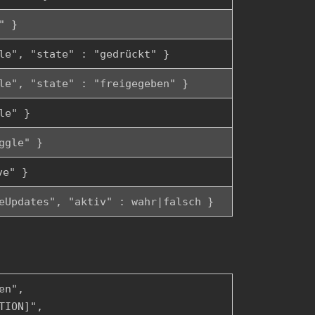
" }
le", "state" : "gedrückt" }
le", "state" : "freigegeben" }
le" }
ggle" }
ve" }
eUpdates", "aktiv" : wahr|falsch }
en",
TION]",