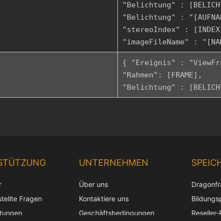
"Belichtung" : [BELICH
"Belichtung" : "[AUFNA
"stereoIndex" : [INDEX
"imageFileName" : "[NA
{ "Ereignis" : "ViewFr
"Rahmen": [FRAME],
"Belichtung" : [BELICH
STÜTZUNG
UNTERNEHMEN
SPEIC
r
Über uns
Dragonf
tellte Fragen
Kontaktiere uns
Bildungs
itungen
Geschäftsbedingungen
Reseller-