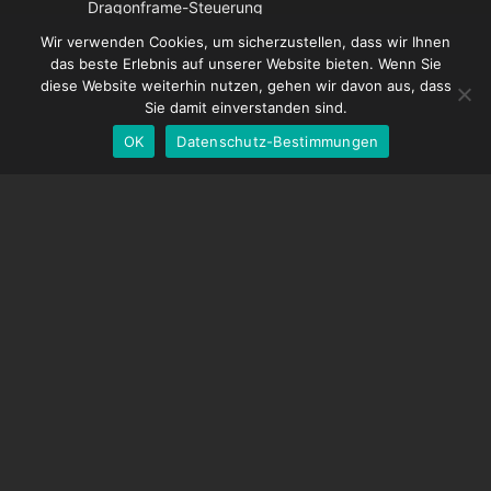
Dragonframe-Steuerung
French
DDMX-512
Wir verwenden Cookies, um sicherzustellen, dass wir Ihnen
das beste Erlebnis auf unserer Website bieten. Wenn Sie
DMC-32
Spanish
diese Website weiterhin nutzen, gehen wir davon aus, dass
EOS LV-Korrekturkappe
English
Sie damit einverstanden sind.
OK
Datenschutz-Bestimmungen
German
UNTERSTÜTZUNG
Hilfecenter
Häufig gestellte Fragen
Videoanleitungen
Finden Sie Ihre Lizenz
Kamera-Unterstützung
UNTERNEHMEN
Über uns