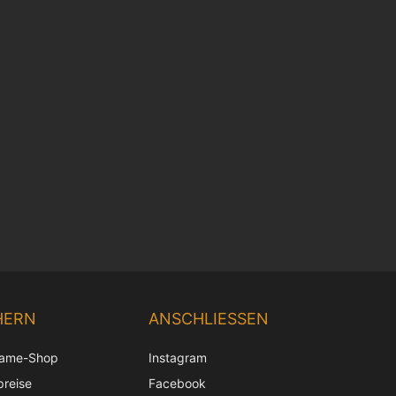
Chinese
Korean
HERN
ANSCHLIESSEN
Japanese
rame-Shop
Instagram
Italian
preise
Facebook