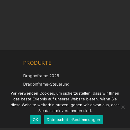
Chinese
PRODUKTE
Korean
Japanese
Dragonframe 2026
Italian
Dragonframe-Steuerung
French
DDMX-512
Wir verwenden Cookies, um sicherzustellen, dass wir Ihnen
das beste Erlebnis auf unserer Website bieten. Wenn Sie
DMC-32
Spanish
diese Website weiterhin nutzen, gehen wir davon aus, dass
EOS LV-Korrekturkappe
English
Sie damit einverstanden sind.
OK
Datenschutz-Bestimmungen
German
UNTERSTÜTZUNG