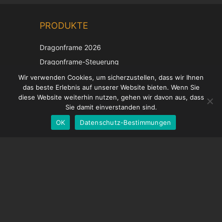
Chinese
PRODUKTE
Korean
Japanese
Dragonframe 2026
Italian
Dragonframe-Steuerung
French
DDMX-512
Wir verwenden Cookies, um sicherzustellen, dass wir Ihnen
das beste Erlebnis auf unserer Website bieten. Wenn Sie
DMC-32
Spanish
diese Website weiterhin nutzen, gehen wir davon aus, dass
EOS LV-Korrekturkappe
English
Sie damit einverstanden sind.
OK
Datenschutz-Bestimmungen
German
UNTERSTÜTZUNG
Hilfecenter
Häufig gestellte Fragen
Videoanleitungen
Finden Sie Ihre Lizenz
Kamera-Unterstützung